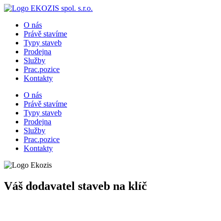
O nás
Právě stavíme
Typy staveb
Prodejna
Služby
Prac.pozice
Kontakty
O nás
Právě stavíme
Typy staveb
Prodejna
Služby
Prac.pozice
Kontakty
Váš dodavatel staveb na klíč