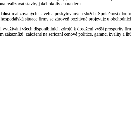
pna realizovat stavby jakéhokoliv charakteru.
chlost
realizovaných staveb a poskytovaných služeb. Společnost dlouh
 hospodářská situace firmy se zároveň pozitivně projevuje u obchodní
í využívání všech disponibilních zdrojů k dosažení vyšší prosperity fi
m zákazníků, založené na seriozní cenové politice, garanci kvality a lh