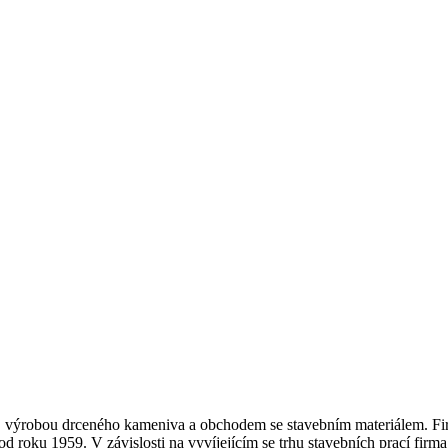
 výrobou drceného kameniva a obchodem se stavebním materiálem. Firm
 od roku 1959. V závislosti na vyvíjejícím se trhu stavebních prací fir